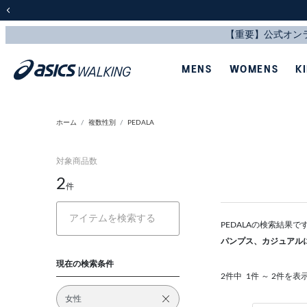
前の画像
MENS
WOMENS
K
ホーム
複数性別
PEDALA
対象商品数
2
件
PEDALAの検索結果
パンプス、カジュアル
現在の検索条件
2件中
1件 ～ 2件を表
女性