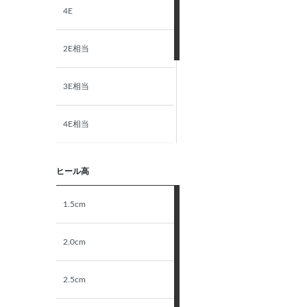
4E
2E相当
3E相当
4E相当
5E相当
ヒール高
STANDARD
1.5cm
NARROW
2.0cm
2.5cm