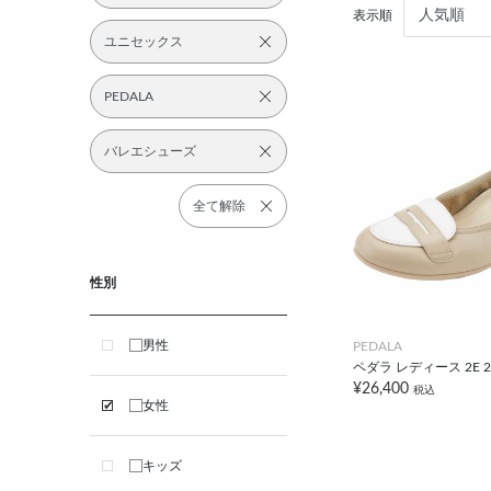
表示順
ユニセックス
PEDALA
バレエシューズ
全て解除
性別
男性
PEDALA
ペダラ レディース 2E 2
¥26,400
税込
女性
キッズ