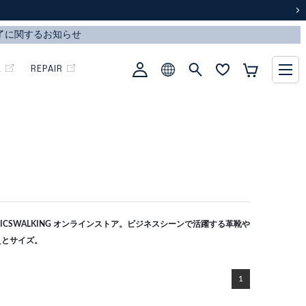
次
L
REPAIR
CSWALKING オンラインストア。ビジネスシーンで活躍する革靴や
えとサイズ。
1