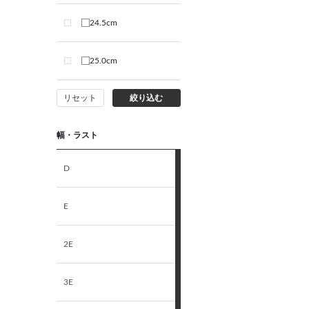
24.5cm
25.0cm
リセット
絞り込む
幅・ラスト
D
E
2E
3E