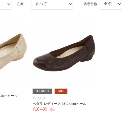
在庫
表示件数
SOLDOUT
SALE
.0cmヒール
PEDALA
ペダラ レディース 3E 2.0cmヒール
¥18,480
税込