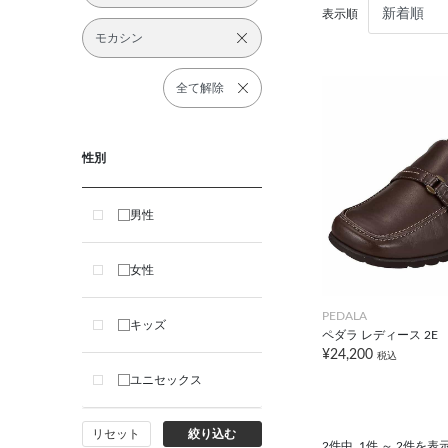
表示順
モカシン
全て解除
性別
男性
女性
PEDALA
キッズ
ペダラ レディース 2E
¥24,200
税込
ユニセックス
リセット
絞り込む
2件中
1件 ～ 2件を表