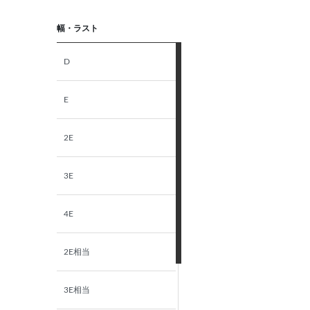
幅・ラスト
D
E
2E
3E
4E
2E相当
3E相当