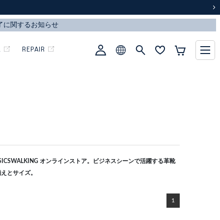
次
L
REPAIR
CSWALKING オンラインストア。ビジネスシーンで活躍する革靴
揃えとサイズ。
1