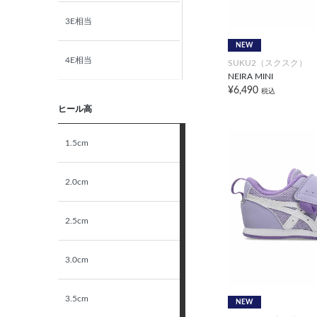
3E相当
19.5cm
NEW
4E相当
SUKU2（スクスク）
20.0cm
NEIRA MINI
¥6,490
税込
5E相当
20.5cm
ヒール高
STANDARD
1.5cm
21.0cm
NARROW
2.0cm
21.5cm
2.5cm
22.0cm
3.0cm
22.5cm
3.5cm
23.0cm
NEW