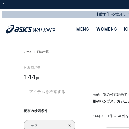
前の画像
MENS
WOMENS
K
ホーム
商品一覧
対象商品数
144
件
商品一覧の検索結果で
靴やパンプス、カジュ
現在の検索条件
144件中
1件 ～ 40件
キッズ