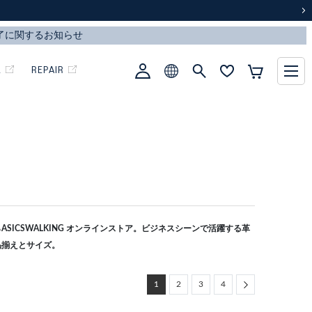
次
L
REPAIR
SICSWALKING オンラインストア。ビジネスシーンで活躍する革
品揃えとサイズ。
Next
1
2
3
4