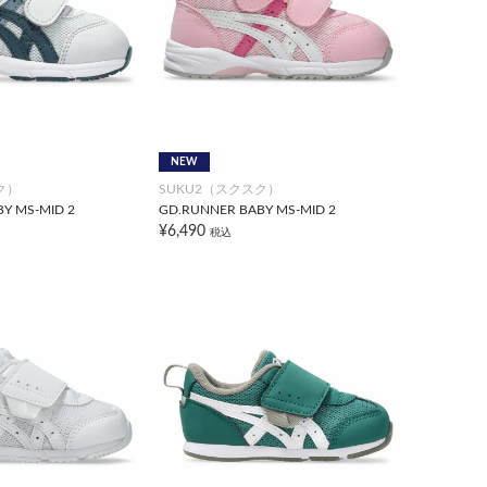
NEW
ク）
SUKU2（スクスク）
Y MS-MID 2
GD.RUNNER BABY MS-MID 2
¥6,490
税込