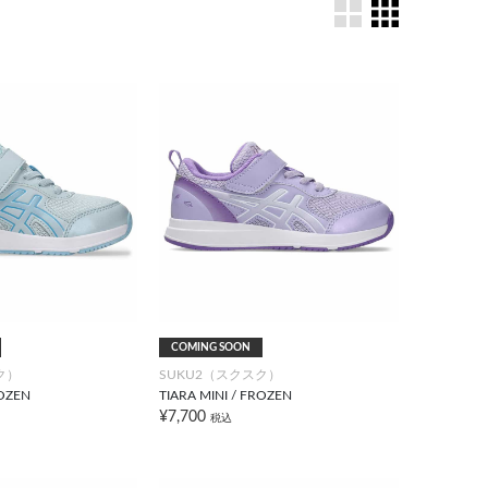
COMING SOON
ク）
SUKU2（スクスク）
ROZEN
TIARA MINI / FROZEN
¥7,700
税込