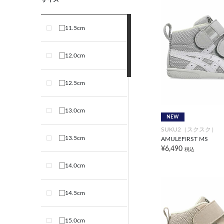
11.5cm
12.0cm
12.5cm
13.0cm
NEW
SUKU2（スクスク）
13.5cm
AMULEFIRST MS
¥6,490
税込
14.0cm
14.5cm
15.0cm