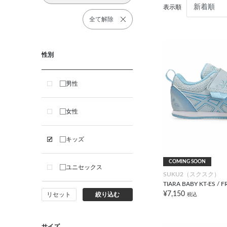
表示順
全て解除
性別
男性
女性
キッズ
COMING SOON
ユニセックス
SUKU2（スクスク）
TIARA BABY KT-ES / 
¥7,150
リセット
絞り込む
税込
サイズ