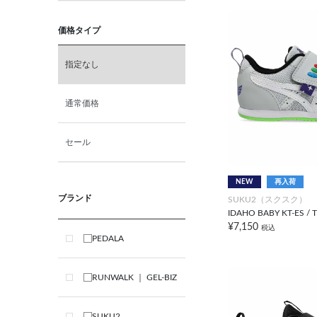
価格タイプ
指定なし
通常価格
セール
NEW
再入荷
ブランド
SUKU2（スクスク）
IDAHO BABY KT-ES / 
¥7,150
税込
PEDALA
RUNWALK ｜ GEL-BIZ
SUKU2