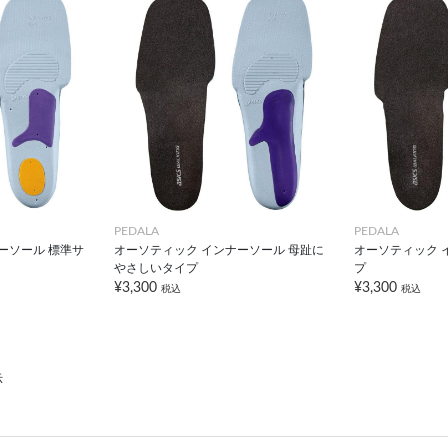
PEDALA
PEDALA
ーソール 標準サ
オーソティック インナーソール 母趾に
オーソティック 
やさしいタイプ
プ
¥3,300
¥3,300
税込
税込
示