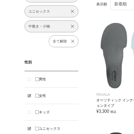
表示順
ユニセックス
中敷き・小物
全て解除
性別
男性
PEDALA
女性
オーソティック インナ
ョンタイプ
¥3,300
税込
キッズ
ユニセックス