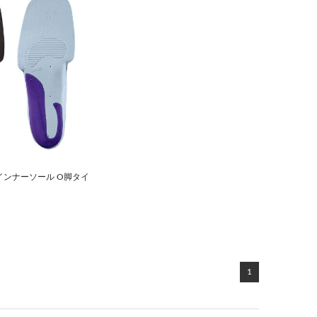
インナーソール O脚タイ
1