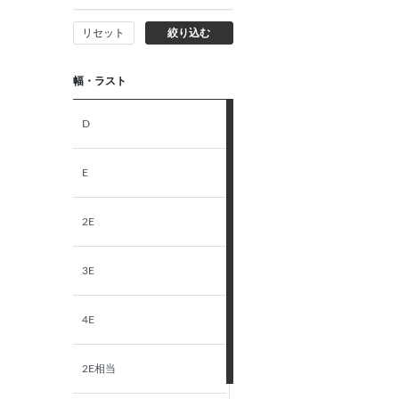
リセット
絞り込む
幅・ラスト
D
E
2E
3E
4E
2E相当