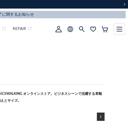
次
L
REPAIR
CSWALKING オンラインストア。ビジネスシーンで活躍する革靴
揃えとサイズ。
1