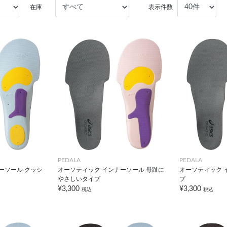
在庫
表示件数
PEDALA
PEDALA
ーソール クッシ
オーソティック インナーソール 母趾に
オーソティック 
やさしいタイプ
プ
¥3,300
¥3,300
税込
税込