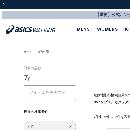
前の画像
MENS
WOMENS
K
ホーム
複数性別
対象商品数
7
件
複数性別の検索結果で
やパンプス、カジュア
現在の検索条件
7件中
1件 ～ 7件を表
女性