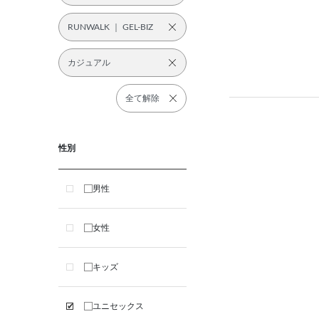
RUNWALK ｜ GEL-BIZ
カジュアル
全て解除
性別
男性
女性
キッズ
ユニセックス