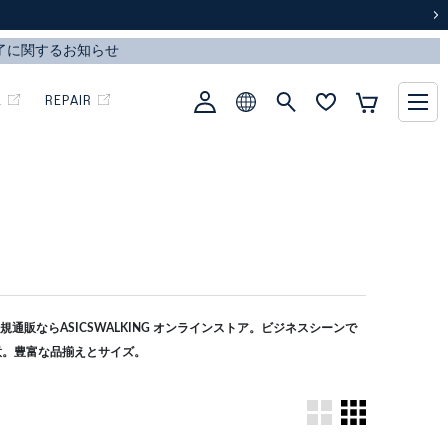
次
L
REPAIR
通販ならASICSWALKING オンラインストア。ビジネスシーンで
意。豊富な品揃えとサイズ。