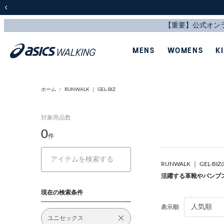
前の画像
MENS
WOMENS
K
ホーム
RUNWALK ｜ GEL-BIZ
対象商品数
0
件
RUNWALK ｜ GE
活躍する革靴やパンプ
現在の検索条件
表示順
ユニセックス