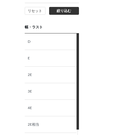
リセット
絞り込む
幅・ラスト
D
E
2E
3E
4E
2E相当