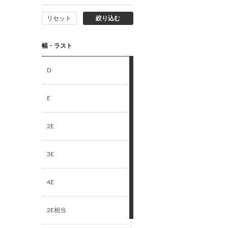
リセット
絞り込む
幅・ラスト
D
E
2E
3E
4E
2E相当