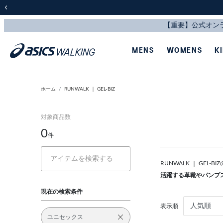
前の画像
MENS
WOMENS
K
ホーム
RUNWALK ｜ GEL-BIZ
対象商品数
0
件
RUNWALK ｜ GE
活躍する革靴やパンプ
現在の検索条件
表示順
ユニセックス