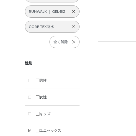
RUNWALK ｜ GEL-BIZ
GORE-TEX防水
全て解除
性別
男性
女性
キッズ
ユニセックス