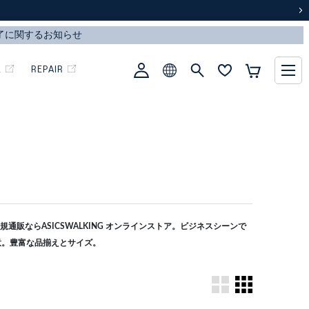
次
L
REPAIR
通販ならASICSWALKING オンラインストア。ビジネスシーンで
意。豊富な品揃えとサイズ。