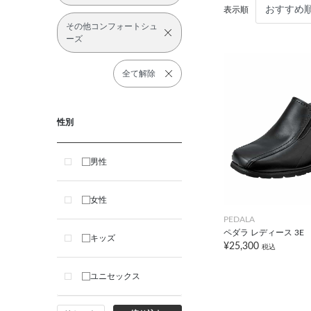
表示順
その他コンフォートシュ
ーズ
全て解除
性別
男性
女性
PEDALA
ペダラ レディース 3E
キッズ
¥25,300
税込
ユニセックス