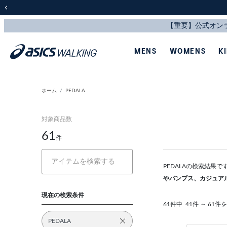
前の画像
MENS
WOMENS
K
ホーム
PEDALA
対象商品数
61
件
PEDALAの検索結果
やパンプス、カジュア
現在の検索条件
61件中
41件 ～ 61件
PEDALA