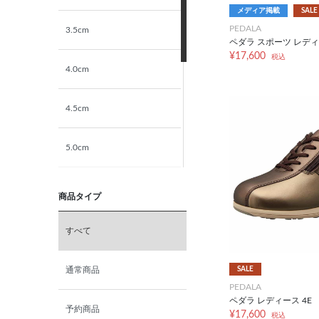
メディア掲載
SALE
PEDALA
3.5cm
ペダラ スポーツ レディ
¥17,600
税込
4.0cm
4.5cm
5.0cm
5.5cm
商品タイプ
6.0cm
すべて
6.5cm
SALE
通常商品
PEDALA
ペダラ レディース 4E
7.0cm
予約商品
¥17,600
税込