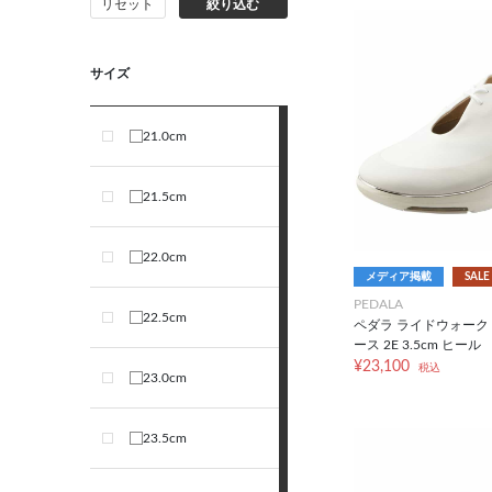
リセット
絞り込む
サイズ
21.0cm
21.5cm
22.0cm
メディア掲載
SALE
PEDALA
22.5cm
ペダラ ライドウォーク
ース 2E 3.5cm ヒール
¥23,100
税込
23.0cm
23.5cm