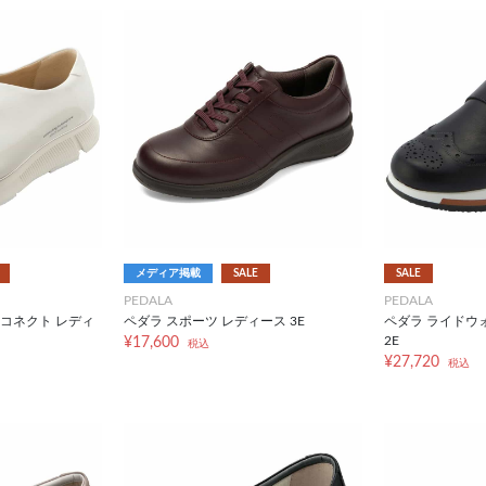
メディア掲載
SALE
SALE
PEDALA
PEDALA
 コネクト レディ
ペダラ スポーツ レディース 3E
ペダラ ライドウ
2E
¥17,600
税込
¥27,720
税込