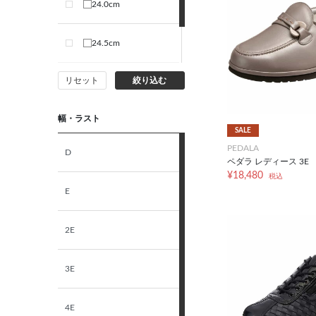
24.0cm
24.5cm
リセット
絞り込む
25.0cm
幅・ラスト
SALE
PEDALA
D
ペダラ レディース 3E
¥18,480
税込
E
2E
3E
4E