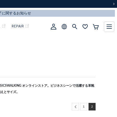
次
L
REPAIR
ICSWALKING オンラインストア。ビジネスシーンで活躍する革靴
揃えとサイズ。
Previous
1
2