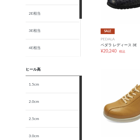
2E相当
3E相当
SALE
PEDALA
ペダラ レディース 3E
4E相当
¥20,240
税込
5E相当
ヒール高
STANDARD
1.5cm
NARROW
2.0cm
2.5cm
3.0cm