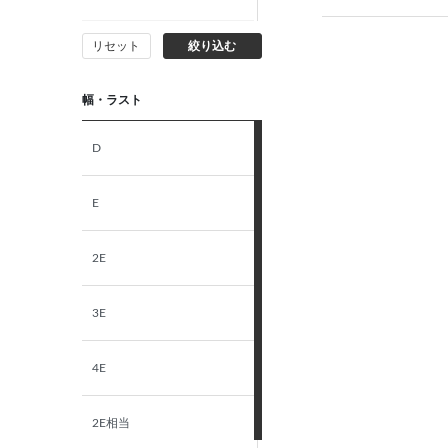
リセット
絞り込む
26.0cm
幅・ラスト
26.5cm
D
27.0cm
E
27.5cm
2E
28.0cm
3E
4E
2E相当