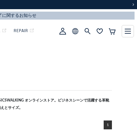
次
L
REPAIR
CSWALKING オンラインストア。ビジネスシーンで活躍する革靴
揃えとサイズ。
1