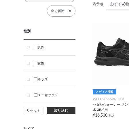
表示順
全て解除
性別
男性
女性
キッズ
メディア掲載
ユニセックス
WELLNESSWALKER
ハダシウォーカー メンズ 
水 3E相当
リセット
絞り込む
¥16,500
税込
サイズ