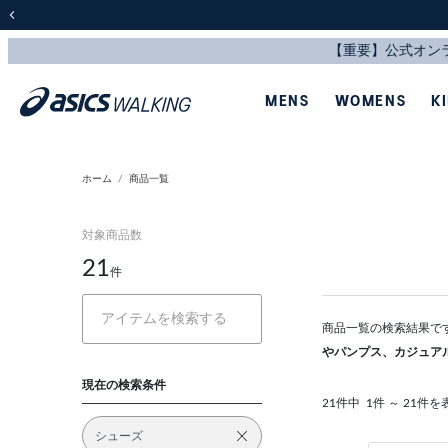
前の画像
MENS
WOMENS
K
ホーム
商品一覧
対象商品数
21
件
商品一覧の検索結果で
やパンプス、カジュア
現在の検索条件
21件中
1件 ～ 21件を
シューズ