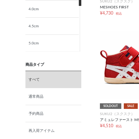
SUKU2（スクスク）
MESHOES FIRST
4.0cm
¥4,730
税込
4.5cm
5.0cm
5.5cm
商品タイプ
6.0cm
すべて
6.5cm
通常商品
SOLDOUT
SALE
7.0cm
予約商品
SUKU2（スクスク）
アミュレファースト M
¥4,510
税込
再入荷アイテム