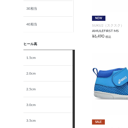
3E相当
21.5cm
NEW
4E相当
SUKU2（スクスク）
22.0cm
AMULEFIRST MS
¥6,490
税込
5E相当
ヒール高
STANDARD
1.5cm
NARROW
2.0cm
2.5cm
3.0cm
3.5cm
SALE