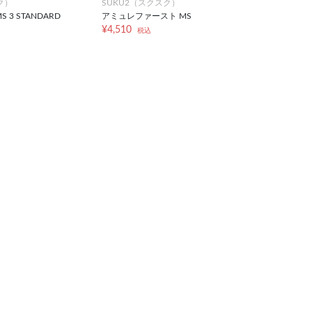
ク）
SUKU2（スクスク）
S 3 STANDARD
アミュレファースト MS
¥4,510
税込