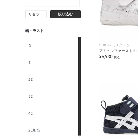
リセット
絞り込む
17.5cm
幅・ラスト
18.0cm
SUKU2（スクスク）
D
18.5cm
アミュレファースト SL
¥6,930
税込
E
19.0cm
2E
19.5cm
3E
20.0cm
4E
20.5cm
2E相当
21.0cm