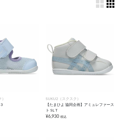
ク）
SUKU2（スクスク）
 3
【たまひよ 協同企画】アミュレファース
ト SL T
¥6,930
税込