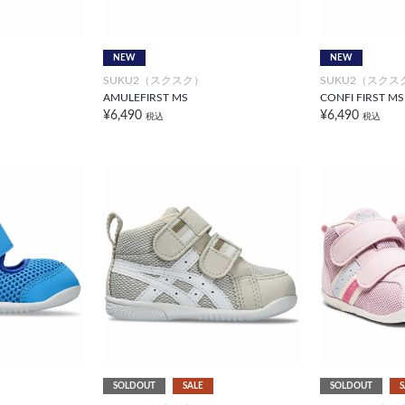
NEW
NEW
SUKU2（スクスク）
SUKU2（スクス
AMULEFIRST MS
CONFI FIRST MS
¥6,490
¥6,490
税込
税込
SOLDOUT
SALE
SOLDOUT
S