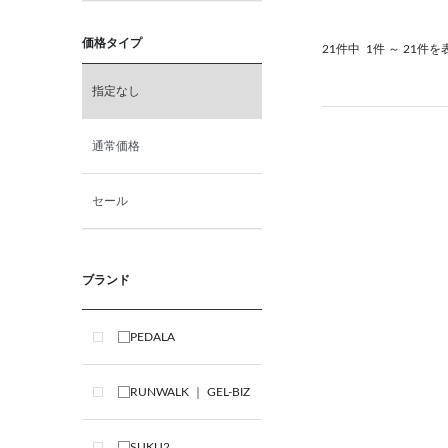
価格タイプ
21件中
1件 ～ 21件を
指定なし
通常価格
セール
ブランド
PEDALA
RUNWALK ｜ GEL-BIZ
SUKU2