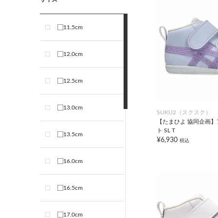
11.5cm
12.0cm
12.5cm
13.0cm
SUKU2（スクスク）
【たまひよ 協同企画
ト SL T
13.5cm
¥6,930
税込
16.0cm
16.5cm
17.0cm