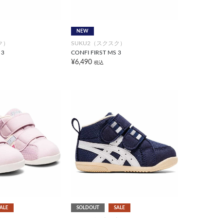
NEW
ク）
SUKU2（スクスク）
 3
CONFI FIRST MS 3
¥6,490
税込
ALE
SOLDOUT
SALE