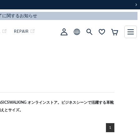
次
L
REPAIR
ICSWALKING オンラインストア。ビジネスシーンで活躍する革靴
揃えとサイズ。
1