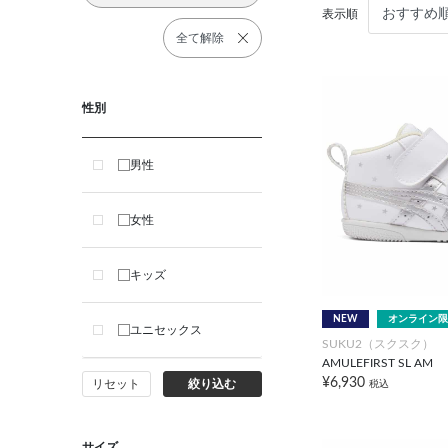
表示順
全て解除
性別
男性
女性
キッズ
NEW
オンライン限
ユニセックス
SUKU2（スクスク）
AMULEFIRST SL AM
¥6,930
リセット
絞り込む
税込
サイズ