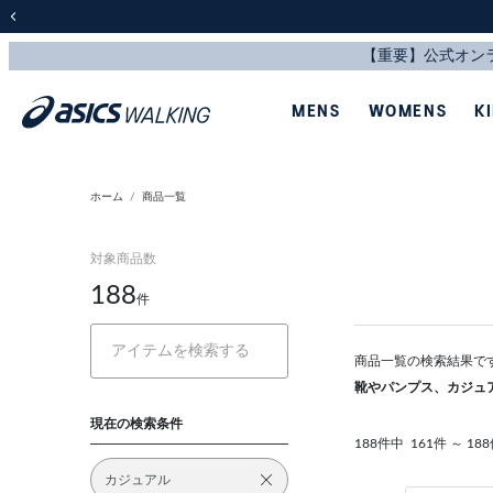
前の画像
MENS
WOMENS
K
ホーム
商品一覧
対象商品数
188
件
商品一覧の検索結果で
靴やパンプス、カジュ
現在の検索条件
188件中
161件 ～ 1
カジュアル