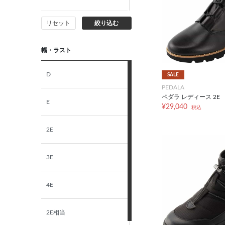
リセット
絞り込む
25.5cm
幅・ラスト
26.0cm
D
SALE
26.5cm
PEDALA
ペダラ レディース 2E
E
¥29,040
27.0cm
税込
2E
27.5cm
3E
28.0cm
4E
29.0cm
2E相当
30.0cm