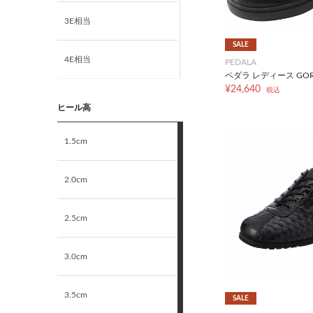
3E相当
SALE
4E相当
PEDALA
ペダラ レディース GORE
¥24,640
税込
5E相当
ヒール高
STANDARD
1.5cm
NARROW
2.0cm
2.5cm
3.0cm
3.5cm
SALE