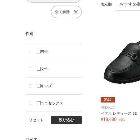
表示順
全て解除
性別
男性
女性
キッズ
SALE
ユニセックス
PEDALA
ペダラ レディース 3E
¥18,480
リセット
絞り込む
税込
サイズ