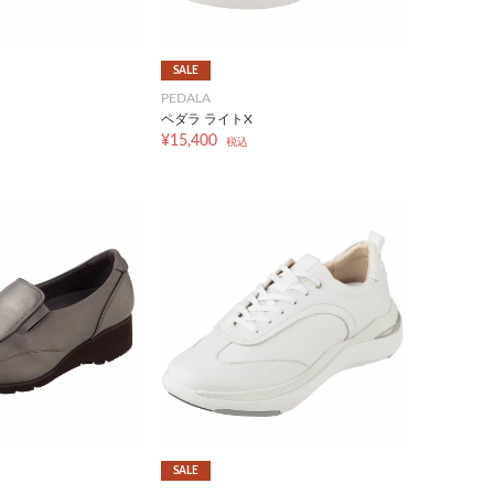
SALE
PEDALA
ペダラ ライトX
¥15,400
税込
SALE