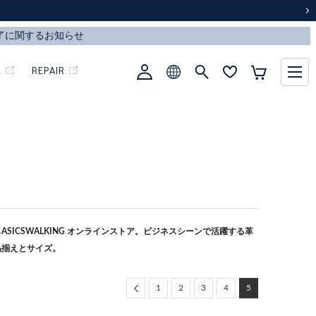
次
L
REPAIR
SICSWALKING オンラインストア。ビジネスシーンで活躍する革
品揃えとサイズ。
Previous
1
2
3
4
5