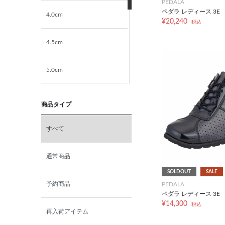
PEDALA
ペダラ レディース 3E
4.0cm
¥20,240
税込
4.5cm
5.0cm
5.5cm
商品タイプ
6.0cm
すべて
6.5cm
通常商品
SOLDOUT
SALE
7.0cm
予約商品
PEDALA
ペダラ レディース 3E
¥14,300
税込
再入荷アイテム