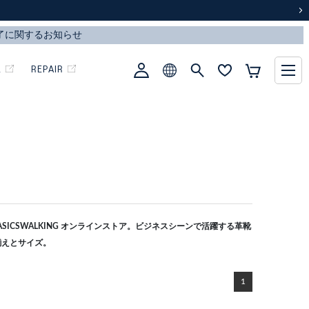
次
L
REPAIR
ICSWALKING オンラインストア。ビジネスシーンで活躍する革靴
揃えとサイズ。
1