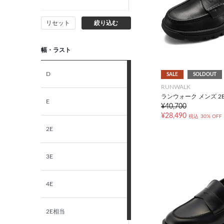
リセット
絞り込む
26.0cm
幅・ラスト
26.5cm
D
SALE
SOLDOUT
27.0cm
RUNWALK
ランウォーク メンズ 2
E
¥40,700
27.5cm
¥28,490
税込
30% OFF
2E
28.0cm
3E
4E
2E相当