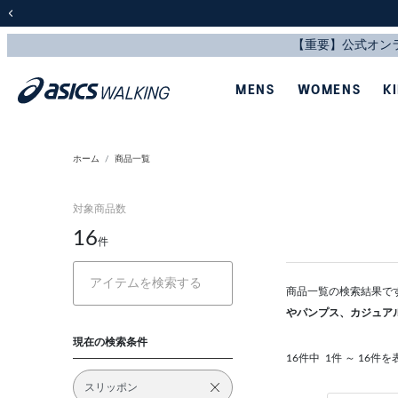
前の画像
MENS
WOMENS
K
ホーム
商品一覧
対象商品数
16
件
商品一覧の検索結果で
やパンプス、カジュア
現在の検索条件
16件中
1件 ～ 16件を
スリッポン