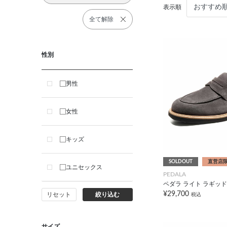
表示順
全て解除
性別
男性
女性
キッズ
SOLDOUT
直営店
ユニセックス
PEDALA
ペダラ ライト ラギッド 
¥29,700
リセット
絞り込む
税込
サイズ