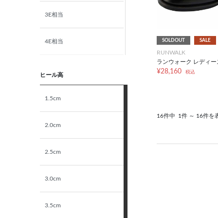
3E相当
SOLDOUT
SALE
4E相当
RUNWALK
ランウォーク レディース
5E相当
¥28,160
税込
ヒール高
STANDARD
1.5cm
16件中
1件 ～ 16件を
NARROW
2.0cm
2.5cm
3.0cm
3.5cm