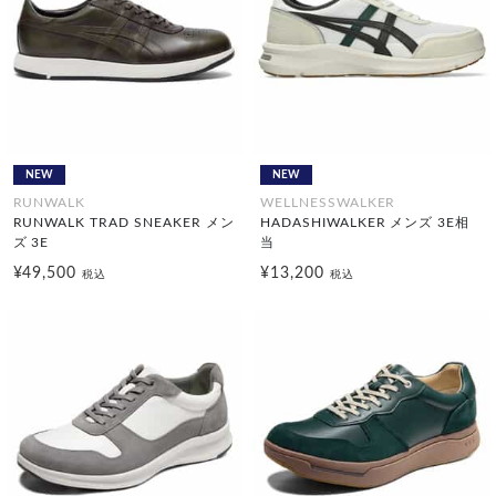
NEW
NEW
RUNWALK
WELLNESSWALKER
RUNWALK TRAD SNEAKER メン
HADASHIWALKER メンズ 3E相
ズ 3E
当
¥49,500
¥13,200
税込
税込