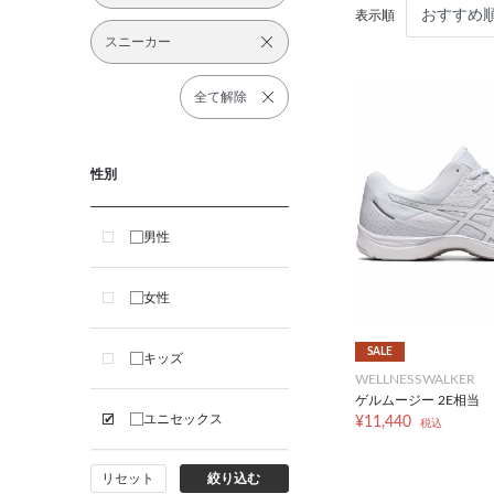
表示順
スニーカー
全て解除
性別
男性
女性
SALE
キッズ
WELLNESSWALKER
ゲルムージー 2E相当
ユニセックス
¥11,440
税込
リセット
絞り込む