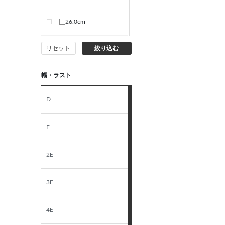
26.0cm
リセット
絞り込む
26.5cm
幅・ラスト
27.0cm
D
27.5cm
E
28.0cm
2E
3E
4E