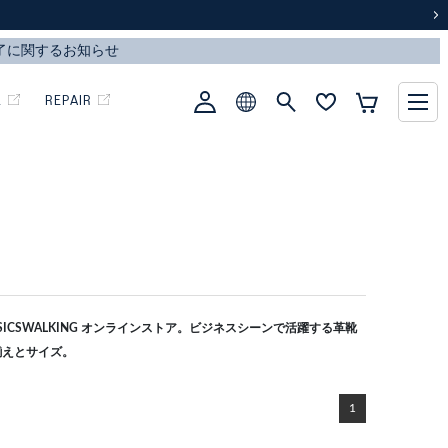
次
L
REPAIR
CSWALKING オンラインストア。ビジネスシーンで活躍する革靴
揃えとサイズ。
1