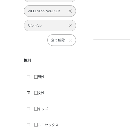
WELLNESS WALKER
サンダル
全て解除
性別
男性
女性
キッズ
ユニセックス