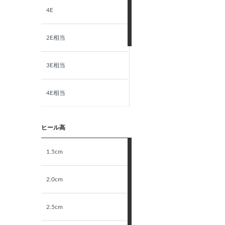
4E
2E相当
3E相当
4E相当
5E相当
ヒール高
STANDARD
1.5cm
NARROW
2.0cm
2.5cm