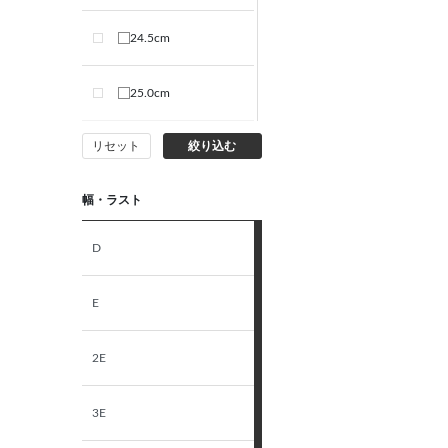
24.5cm
25.0cm
リセット
絞り込む
S
幅・ラスト
M
D
L
E
LL
2E
3E