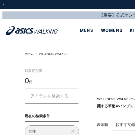
前の画像
MENS
WOMENS
K
ホーム
WELLNESS WALKER
対象商品数
0
件
WELLNESS WAL
躍する革靴やパンプス
現在の検索条件
表示順
女性