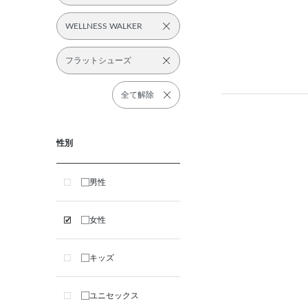
WELLNESS WALKER
フラットシューズ
全て解除
性別
男性
女性
キッズ
ユニセックス