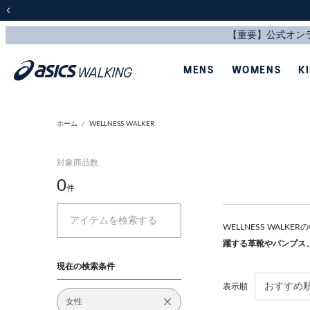
前の画像
MENS
WOMENS
K
ホーム
WELLNESS WALKER
対象商品数
0
件
WELLNESS WAL
躍する革靴やパンプス
現在の検索条件
表示順
女性