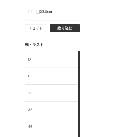
25.0cm
リセット
絞り込む
幅・ラスト
D
E
2E
3E
4E