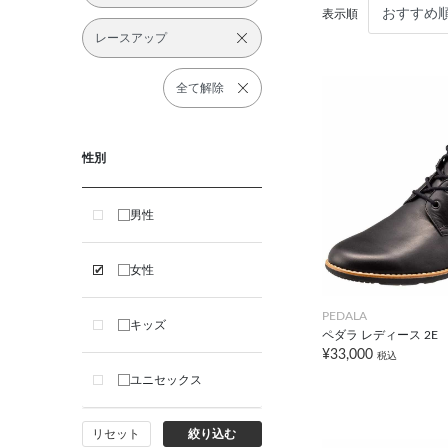
表示順
レースアップ
全て解除
性別
男性
女性
PEDALA
キッズ
ペダラ レディース 2E
¥33,000
税込
ユニセックス
リセット
絞り込む