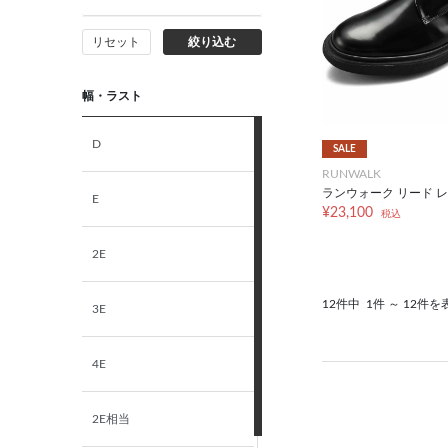
リセット
絞り込む
幅・ラスト
D
SALE
RUNWALK
ランウォーク リード レ
E
¥23,100
税込
2E
12件中
1件 ～ 12件を
3E
4E
2E相当