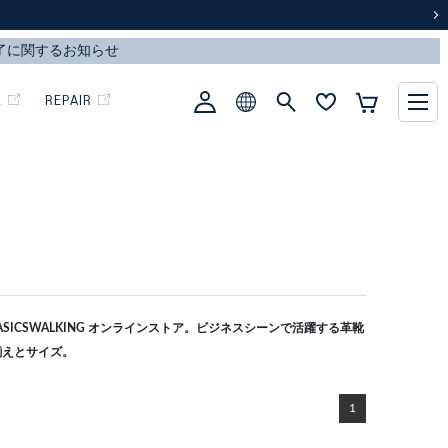
次
L
REPAIR
ICSWALKING オンラインストア。ビジネスシーンで活躍する革靴
揃えとサイズ。
1