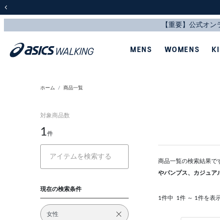
前の画像
MENS
WOMENS
K
ホーム
商品一覧
対象商品数
1
件
商品一覧の検索結果で
やパンプス、カジュア
現在の検索条件
1件中
1件 ～ 1件を表
女性