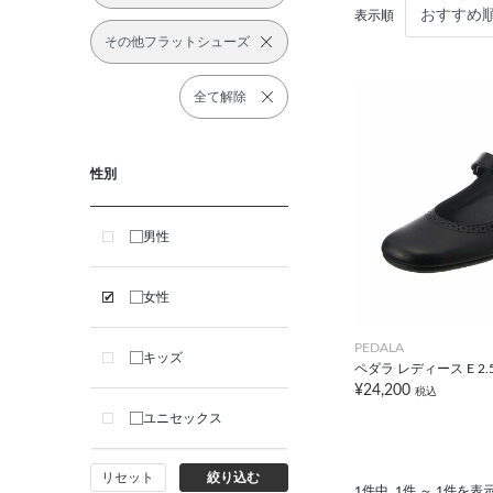
表示順
その他フラットシューズ
全て解除
性別
男性
女性
PEDALA
キッズ
ペダラ レディース E 2
¥24,200
税込
ユニセックス
リセット
絞り込む
1件中
1件 ～ 1件を表