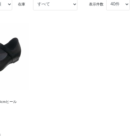
在庫
表示件数
.5cmヒール
示