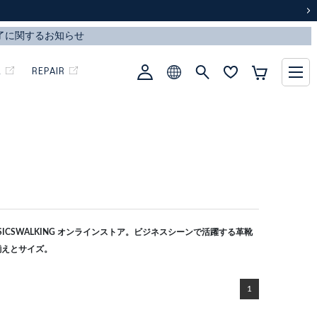
次
L
REPAIR
CSWALKING オンラインストア。ビジネスシーンで活躍する革靴
揃えとサイズ。
1