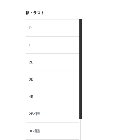
幅・ラスト
D
E
2E
3E
4E
2E相当
3E相当