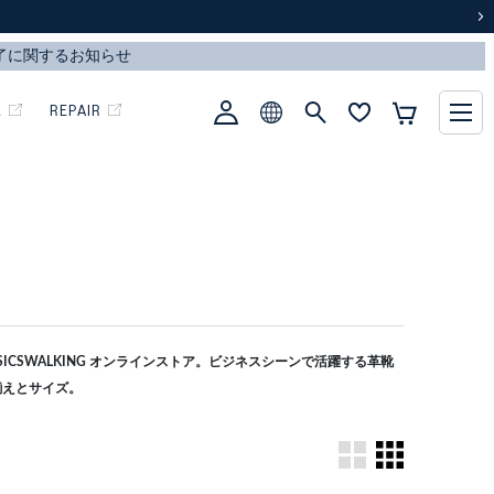
次
L
REPAIR
CSWALKING オンラインストア。ビジネスシーンで活躍する革靴
揃えとサイズ。