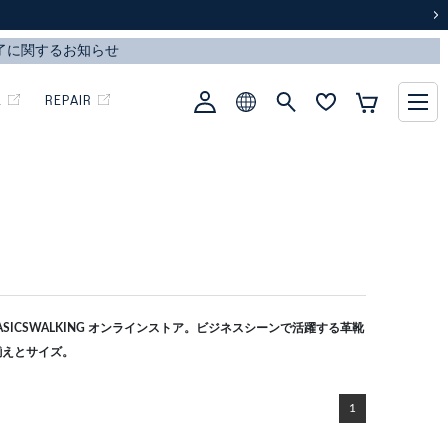
次
L
REPAIR
ICSWALKING オンラインストア。ビジネスシーンで活躍する革靴
揃えとサイズ。
1