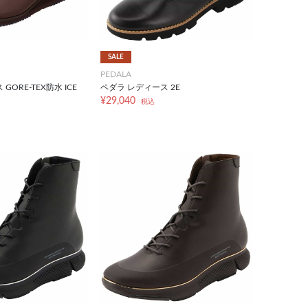
SALE
PEDALA
GORE-TEX防水 ICE
ペダラ レディース 2E
¥29,040
税込