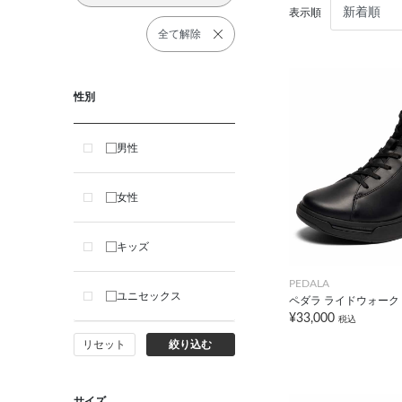
表示順
全て解除
性別
男性
女性
キッズ
PEDALA
ユニセックス
ペダラ ライドウォーク 2
¥33,000
税込
リセット
絞り込む
サイズ