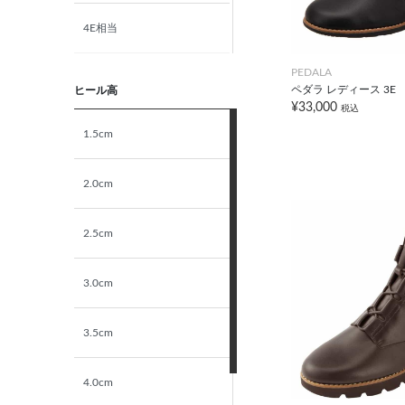
4E相当
PEDALA
5E相当
ペダラ レディース 3E
ヒール高
¥33,000
税込
STANDARD
1.5cm
NARROW
2.0cm
2.5cm
3.0cm
3.5cm
4.0cm