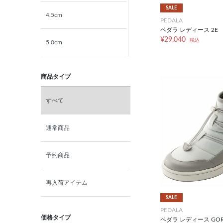
SALE
4.5cm
PEDALA
ペダラ レディース 2E
¥29,040
税込
5.0cm
5.5cm
商品タイプ
6.0cm
すべて
6.5cm
通常商品
7.0cm
予約商品
再入荷アイテム
SALE
PEDALA
価格タイプ
ペダラ レディース GORE