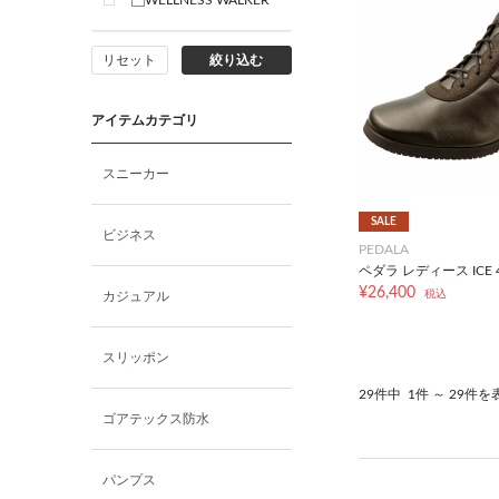
WELLNESS WALKER
リセット
絞り込む
アイテムカテゴリ
スニーカー
SALE
ビジネス
PEDALA
ペダラ レディース ICE 
¥26,400
税込
カジュアル
スリッポン
29件中
1件 ～ 29件を
ゴアテックス防水
パンプス