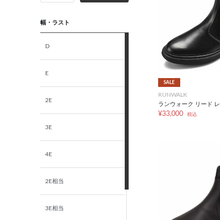
幅・ラスト
D
E
SALE
RUNWALK
2E
ランウォーク リード レ
¥33,000
税込
3E
4E
2E相当
3E相当