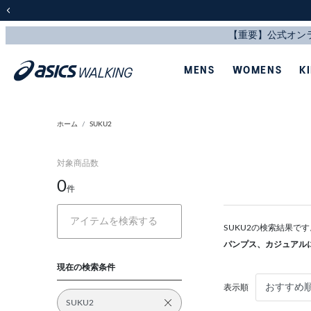
前の画像
MENS
WOMENS
K
ホーム
SUKU2
対象商品数
0
件
SUKU2の検索結果で
パンプス、カジュアル
現在の検索条件
表示順
SUKU2