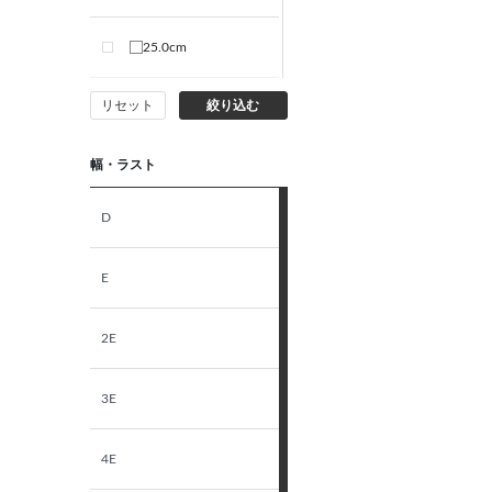
25.0cm
リセット
絞り込む
S
幅・ラスト
M
D
L
E
LL
2E
3E
4E