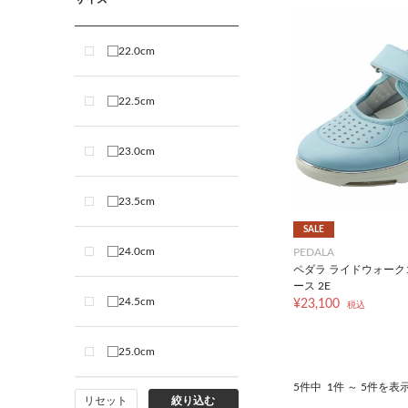
22.0cm
22.5cm
23.0cm
23.5cm
SALE
24.0cm
PEDALA
ペダラ ライドウォーク
ース 2E
24.5cm
¥23,100
税込
25.0cm
5件中
1件 ～ 5件を表
リセット
絞り込む