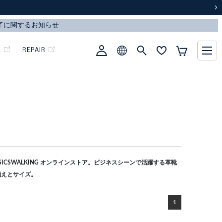
次
L
REPAIR
CSWALKING オンラインストア。ビジネスシーンで活躍する革靴
揃えとサイズ。
1