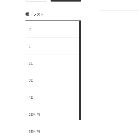
幅・ラスト
D
E
2E
3E
4E
2E相当
3E相当