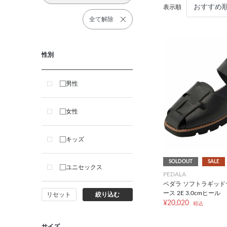
表示順
全て解除
性別
男性
女性
キッズ
SOLDOUT
SALE
ユニセックス
PEDALA
ペダラ ソフトラギッド
ース 2E 3.0cmヒール
リセット
絞り込む
¥20,020
税込
サイズ