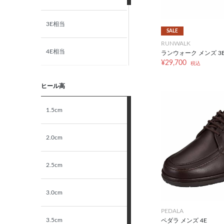
3E相当
SALE
RUNWALK
4E相当
ランウォーク メンズ 3
¥29,700
税込
5E相当
ヒール高
STANDARD
1.5cm
NARROW
2.0cm
2.5cm
3.0cm
PEDALA
3.5cm
ペダラ メンズ 4E