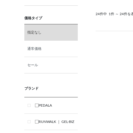
24件中
1件 ～ 24件を
価格タイプ
指定なし
通常価格
セール
ブランド
PEDALA
RUNWALK ｜ GEL-BIZ