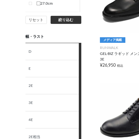
27.0cm
リセット
絞り込む
27.5cm
幅・ラスト
28.0cm
メディア掲載
RUNWALK
D
GEL-BIZ ラギッド メン
3E
¥26,950
税込
E
2E
3E
4E
2E相当