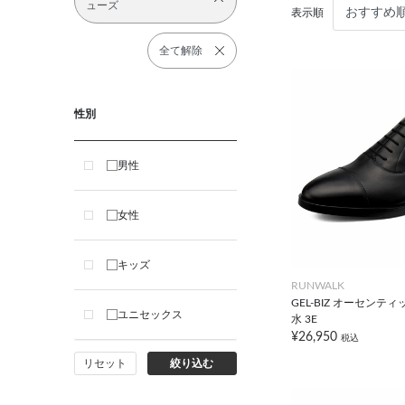
ューズ
表示順
全て解除
性別
男性
女性
キッズ
RUNWALK
GEL-BIZ オーセンティッ
ユニセックス
水 3E
¥26,950
税込
リセット
絞り込む