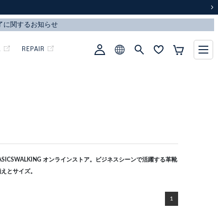
次
L
REPAIR
ICSWALKING オンラインストア。ビジネスシーンで活躍する革靴
揃えとサイズ。
1