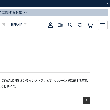
次
L
REPAIR
CSWALKING オンラインストア。ビジネスシーンで活躍する革靴
揃えとサイズ。
1