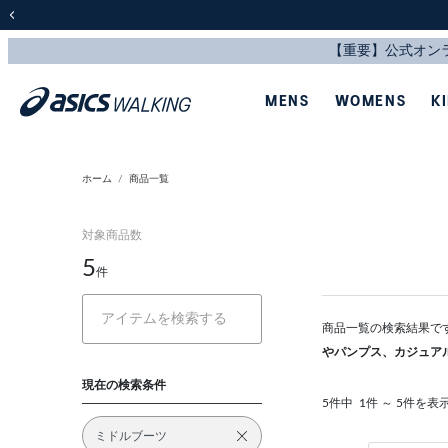
前の画像
MENS
WOMENS
K
ホーム
商品一覧
対象商品数
5
件
商品一覧の検索結果で
やパンプス、カジュア
現在の検索条件
5件中
1件 ～ 5件を表
ミドルブーツ