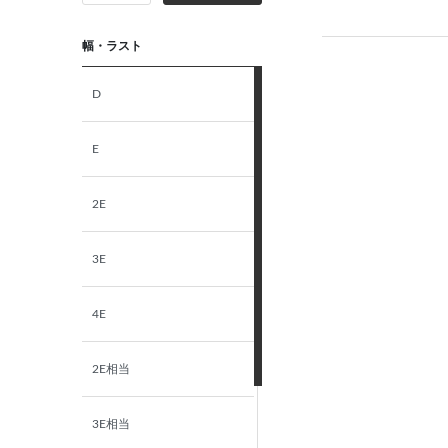
幅・ラスト
D
E
2E
3E
4E
2E相当
3E相当