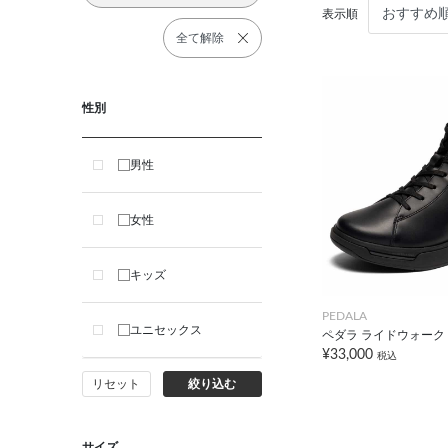
表示順
全て解除
性別
男性
女性
キッズ
PEDALA
ユニセックス
ペダラ ライドウォーク 2
¥33,000
税込
リセット
絞り込む
サイズ