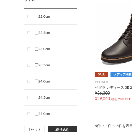
22.0cm
22.5cm
23.0cm
23.5cm
SALE
メディア掲載
24.0cm
PEDALA
ペダラ レディース 3E 2
¥36,300
24.5cm
¥29,040
税込
20% OFF
25.0cm
5件中
1件 ～ 5件を表
リセット
絞り込む