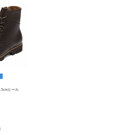
.5cmヒール
示