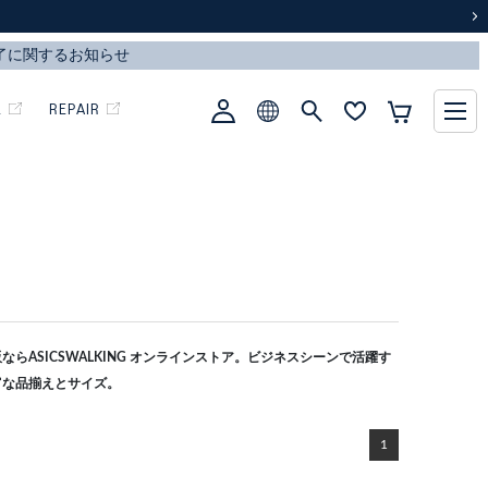
次
L
REPAIR
らASICSWALKING オンラインストア。ビジネスシーンで活躍す
富な品揃えとサイズ。
1