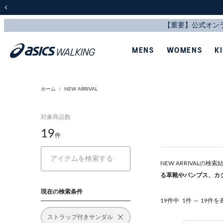
前の画像
MENS
WOMENS
K
ホーム
NEW ARRIVAL
対象商品数
19
件
NEW ARRIVALの
る革靴やパンプス、カ
現在の検索条件
19件中
1件 ～ 19件を
ストラップ付きサンダル