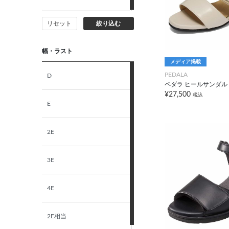
リセット
絞り込む
幅・ラスト
メディア掲載
PEDALA
D
ペダラ ヒールサンダル 3
¥27,500
税込
E
2E
3E
4E
2E相当