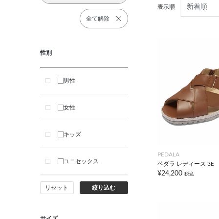
表示順
全て解除
性別
男性
女性
キッズ
PEDALA
ユニセックス
ペダラ レディース 3E
¥24,200
税込
リセット
絞り込む
サイズ