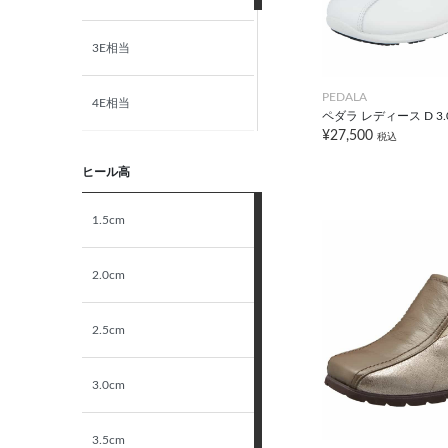
3E相当
PEDALA
4E相当
ペダラ レディース D 3
¥27,500
税込
5E相当
ヒール高
STANDARD
1.5cm
NARROW
2.0cm
2.5cm
3.0cm
3.5cm