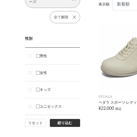
ーズ
表示順
全て解除
性別
男性
女性
キッズ
PEDALA
ペダラ スポーツ レディ
ユニセックス
¥22,000
税込
リセット
絞り込む