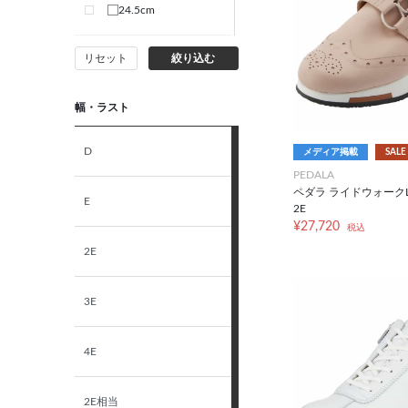
24.5cm
リセット
絞り込む
25.0cm
幅・ラスト
D
メディア掲載
SALE
PEDALA
ペダラ ライドウォークL
E
2E
¥27,720
税込
2E
3E
4E
2E相当