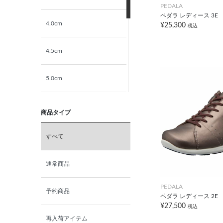
PEDALA
ペダラ レディース 3E
4.0cm
¥25,300
税込
4.5cm
5.0cm
5.5cm
商品タイプ
6.0cm
すべて
6.5cm
通常商品
PEDALA
7.0cm
予約商品
ペダラ レディース 2E
¥27,500
税込
再入荷アイテム