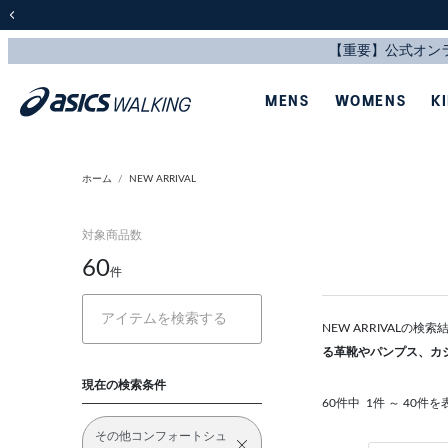
前の画像
MENS
WOMENS
K
ホーム
NEW ARRIVAL
対象商品数
60
件
NEW ARRIVALの
る革靴やパンプス、カ
現在の検索条件
60件中
1件 ～ 40件を
その他コンフォートシュ