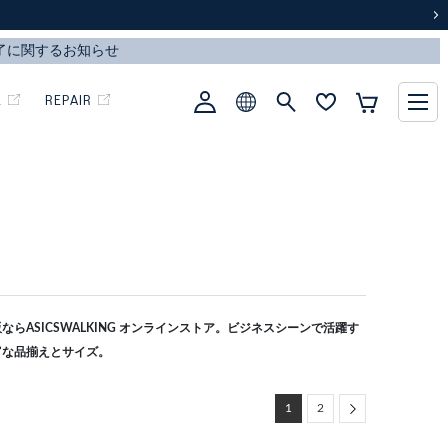
次
L
REPAIR
らASICSWALKING オンラインストア。ビジネスシーンで活躍す
富な品揃えとサイズ。
Next
1
2