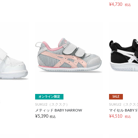
¥4,730
税込
オンライン限定
SALE
2
SUKU2（スクスク）
SUKU2（スクス
メティッド BABY NARROW
マイセル BABY S
¥5,390
¥4,510
税込
税込