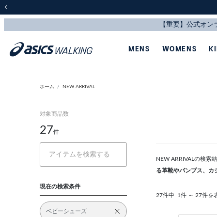
前の画像
MENS
WOMENS
K
ホーム
NEW ARRIVAL
対象商品数
27
件
NEW ARRIVALの
る革靴やパンプス、カ
現在の検索条件
27件中
1件 ～ 27件を
ベビーシューズ