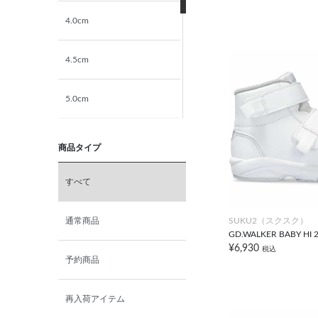
4.0cm
4.5cm
5.0cm
5.5cm
商品タイプ
6.0cm
すべて
6.5cm
SUKU2（スクスク）
通常商品
GD.WALKER BABY HI 
¥6,930
税込
7.0cm
予約商品
再入荷アイテム