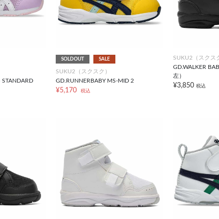
SUKU2（スクス
SOLDOUT
SALE
GD.WALKER B
SUKU2（スクスク）
左）
5 STANDARD
GD.RUNNERBABY MS-MID 2
¥3,850
税込
¥5,170
税込