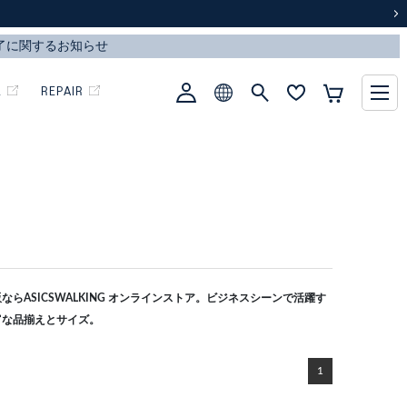
次
L
REPAIR
らASICSWALKING オンラインストア。ビジネスシーンで活躍す
富な品揃えとサイズ。
1