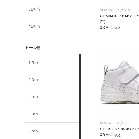
3E相当
SUKU2（スクスク）
GD.WALKER BABY 
右）
4E相当
¥3,850
税込
5E相当
ヒール高
STANDARD
1.5cm
NARROW
2.0cm
2.5cm
3.0cm
SUKU2（スクスク）
GD.RUNNERBABY SL-
3.5cm
¥6,930
税込