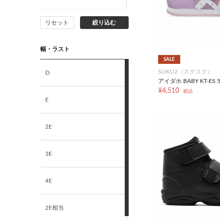
リセット
絞り込む
16.0cm
幅・ラスト
SALE
SUKU2（スクスク）
D
アイダホ BABY KT-ES 
¥4,510
税込
E
2E
3E
4E
2E相当