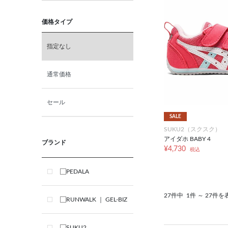
価格タイプ
指定なし
通常価格
セール
SALE
SUKU2（スクスク）
アイダホ BABY 4
ブランド
¥4,730
税込
PEDALA
27件中
1件 ～ 27件を
RUNWALK ｜ GEL-BIZ
SUKU2