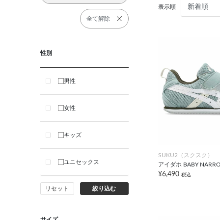
表示順
全て解除
性別
男性
女性
キッズ
SUKU2（スクスク）
ユニセックス
アイダホ BABY NARR
¥6,490
税込
リセット
絞り込む
サイズ