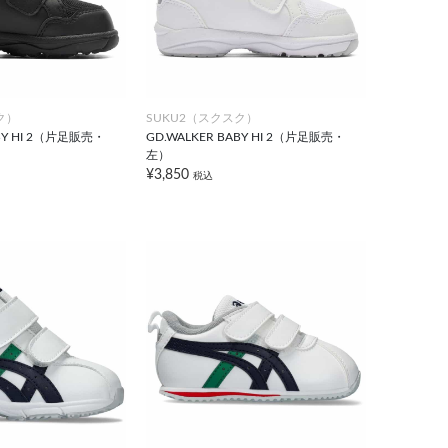
ク）
SUKU2（スクスク）
ABY HI 2（片足販売・
GD.WALKER BABY HI 2（片足販売・
左）
¥3,850
税込