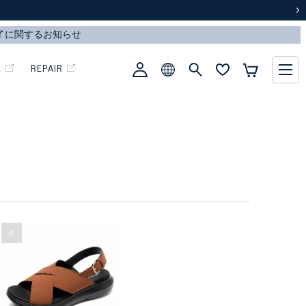
次
L
REPAIR
4