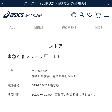
スクスク（SUKU2）価格改定のお知らせ
スクスク（SUKU2）価格改定のお知らせ
配送に関するお知らせ
配送に関するお知らせ
前の画像
次
ALL
MENS
WOMENS
KIDS
ストア
東急たまプラーザ店 １Ｆ
住所
〒2250002
神奈川県横浜市青葉区美しが丘1-7
電話番号
045-903-2211(代表)
営業時間
10:00
〜
20:00 百貨店の営業時間に準じます。