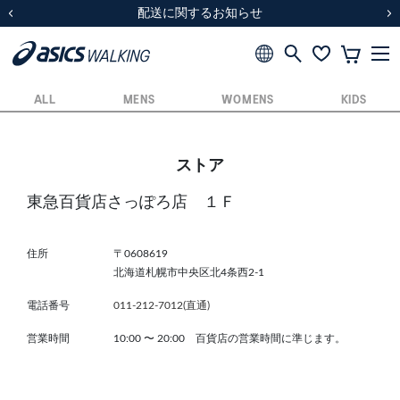
スクスク（SUKU2）価格改定のお知らせ
スクスク（SUKU2）価格改定のお知らせ
配送に関するお知らせ
配送に関するお知らせ
前の画像
次
ALL
MENS
WOMENS
KIDS
ストア
東急百貨店さっぽろ店 １Ｆ
住所
〒0608619
北海道札幌市中央区北4条西2-1
電話番号
011-212-7012(直通)
営業時間
10:00
〜
20:00 百貨店の営業時間に準じます。