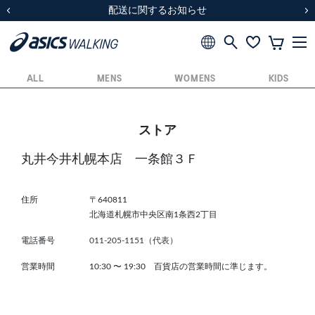
スクスク（SUKU2）価格改定のお知らせ
スクスク（SUKU2）価格改定のお知らせ
配送に関するお知らせ
配送に関するお知らせ
前の画像
次
ALL
MENS
WOMENS
KIDS
ストア
丸井今井札幌本店 一条館３Ｆ
住所
〒640811
北海道札幌市中央区南1条西2丁目
電話番号
011-205-1151（代表）
営業時間
10:30
〜
19:30 百貨店の営業時間に準じます。