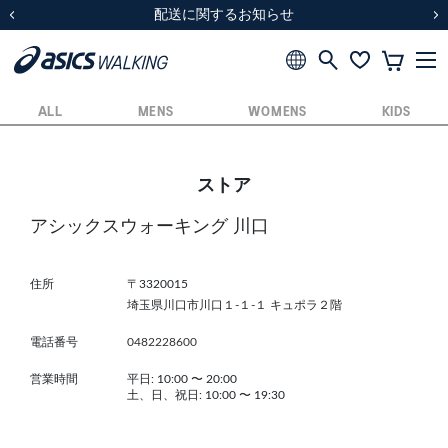
スクスク（SUKU2）価格改定のお知らせ
スクスク（SUKU2）価格改定のお知らせ
配送に関するお知らせ
配送に関するお知らせ
前の画像
次
ALL
MENS
WOMENS
KIDS
ストア
アシックスウォーキング 川口
住所
〒3320015
埼玉県川口市川口１-１-１ キュポラ２階
電話番号
0482228600
営業時間
平日: 10:00
〜
20:00
土、日、祝日: 10:00
〜
19:30