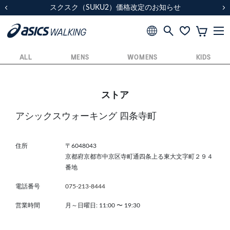
スクスク（SUKU2）価格改定のお知らせ
スクスク（SUKU2）価格改定のお知らせ
配送に関するお知らせ
配送に関するお知らせ
前の画像
次
ALL
MENS
WOMENS
KIDS
ストア
アシックスウォーキング 四条寺町
住所
〒6048043
京都府京都市中京区寺町通四条上る東大文字町２９４
番地
電話番号
075-213-8444
営業時間
月～日曜日: 11:00
〜
19:30