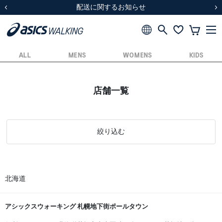
スクスク（SUKU2）価格改定のお知らせ
スクスク（SUKU2）価格改定のお知らせ
配送に関するお知らせ
配送に関するお知らせ
前の画像
次
ALL
MENS
WOMENS
KIDS
店舗一覧
絞り込む
北海道
アシックスウォーキング 札幌地下街ポールタウン