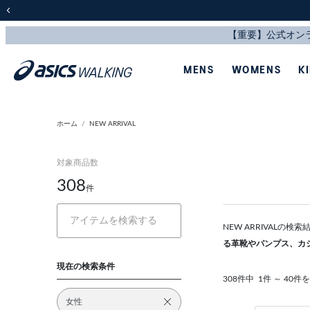
前の画像
MENS
WOMENS
K
ホーム
NEW ARRIVAL
対象商品数
308
件
NEW ARRIVALの
る革靴やパンプス、カ
現在の検索条件
308件中
1件 ～ 40件
女性