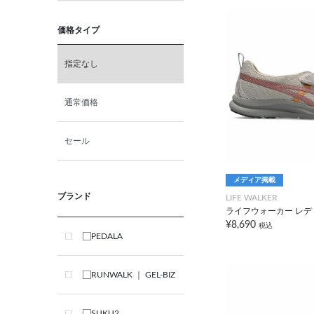
価格タイプ
指定なし
通常価格
セール
メディア掲載
ブランド
LIFE WALKER
ライフウォーカー レデ
¥8,690
税込
PEDALA
RUNWALK ｜ GEL-BIZ
SUKU2