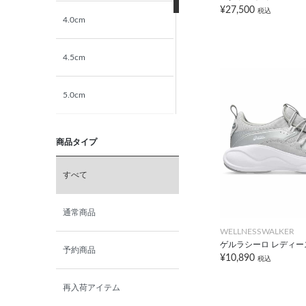
¥27,500
税込
4.0cm
4.5cm
5.0cm
5.5cm
商品タイプ
6.0cm
すべて
6.5cm
通常商品
WELLNESSWALKER
ゲルラシーロ レディー
7.0cm
予約商品
¥10,890
税込
再入荷アイテム