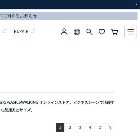
次
L
REPAIR
らASICSWALKING オンラインストア。ビジネスシーンで活躍す
富な品揃えとサイズ。
Next
1
2
3
4
5