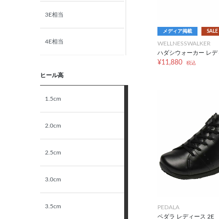
3E相当
M
メディア掲載
SALE
4E相当
WELLNESSWALKER
L
ハダシウォーカー レデ
¥11,880
税込
5E相当
LL
ヒール高
STANDARD
1.5cm
NARROW
2.0cm
2.5cm
3.0cm
3.5cm
PEDALA
ペダラ レディース 2E