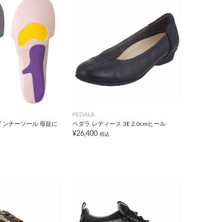
PEDALA
インナーソール 母趾に
ペダラ レディース 3E 2.0cmヒール
¥26,400
税込