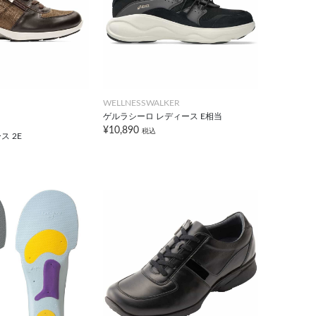
WELLNESSWALKER
ゲルラシーロ レディース E相当
¥10,890
税込
ス 2E