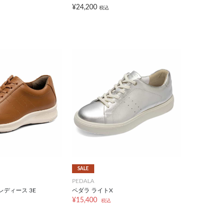
¥24,200
税込
SALE
PEDALA
レディース 3E
ペダラ ライトX
¥15,400
税込