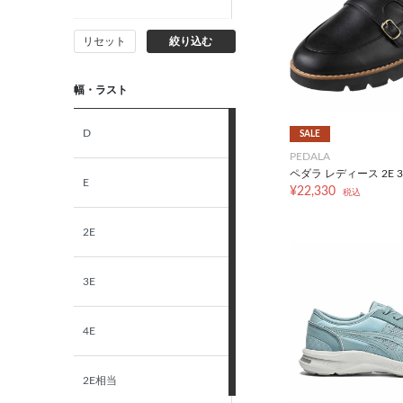
リセット
絞り込む
25.0cm
幅・ラスト
25.5cm
D
SALE
26.0cm
PEDALA
ペダラ レディース 2E 3
E
¥22,330
26.5cm
税込
2E
27.0cm
3E
27.5cm
4E
28.0cm
2E相当
S