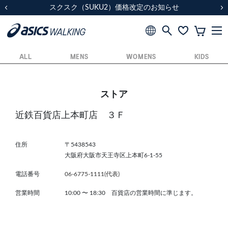
スクスク（SUKU2）価格改定のお知らせ
スクスク（SUKU2）価格改定のお知らせ
配送に関するお知らせ
配送に関するお知らせ
前の画像
次
ALL
MENS
WOMENS
KIDS
ストア
近鉄百貨店上本町店 ３Ｆ
住所
〒5438543
大阪府大阪市天王寺区上本町6-1-55
電話番号
06-6775-1111(代表)
営業時間
10:00
〜
18:30 百貨店の営業時間に準じます。