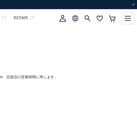
次
L
REPAIR
:30 百貨店の営業時間に準じます。