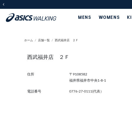
前の画像
MENS
WOMENS
K
ホーム
店舗一覧
西武福井店 ２Ｆ
西武福井店 ２Ｆ
住所
〒9108582
福井県福井市中央1-8-1
電話番号
0776-27-0111(代表）