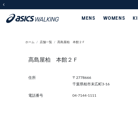
前の画像
MENS
WOMENS
K
ホーム
店舗一覧
髙島屋柏 本館２Ｆ
髙島屋柏 本館２Ｆ
住所
〒2778666
千葉県柏市末広町3-16
電話番号
04-7144-1111