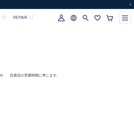
次
L
REPAIR
:30 百貨店の営業時間に準じます。