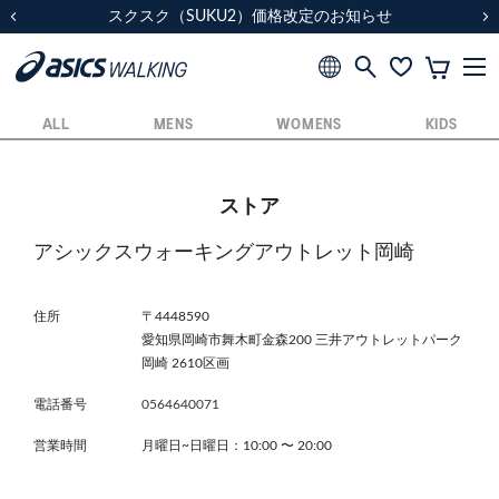
スクスク（SUKU2）価格改定のお知らせ
スクスク（SUKU2）価格改定のお知らせ
配送に関するお知らせ
配送に関するお知らせ
前の画像
次
ALL
MENS
WOMENS
KIDS
ストア
アシックスウォーキングアウトレット岡崎
住所
〒4448590
愛知県岡崎市舞木町金森200 三井アウトレットパーク
岡崎 2610区画
電話番号
0564640071
営業時間
月曜日~日曜日：10:00
〜
20:00