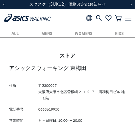
スクスク（SUKU2）価格改定のお知らせ
スクスク（SUKU2）価格改定のお知らせ
配送に関するお知らせ
配送に関するお知らせ
前の画像
次
ALL
MENS
WOMENS
KIDS
ストア
アシックスウォーキング 東梅田
住所
〒5300057
大阪府大阪市北区曽根崎２-１２-７ 清和梅田ビル 地
下１階
電話番号
0663619950
営業時間
月～日曜日: 10:00
〜
20:00