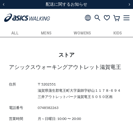
スクスク（SUKU2）価格改定のお知らせ
スクスク（SUKU2）価格改定のお知らせ
配送に関するお知らせ
配送に関するお知らせ
前の画像
次
ALL
MENS
WOMENS
KIDS
ストア
アシックスウォーキングアウトレット滋賀竜王
住所
〒5202551
滋賀県蒲生郡竜王町大字薬師字砂山１１７８-６９４
三井アウトレットパーク滋賀竜王５０５０区画
電話番号
0748582263
営業時間
月～日曜日: 10:00
〜
20:00