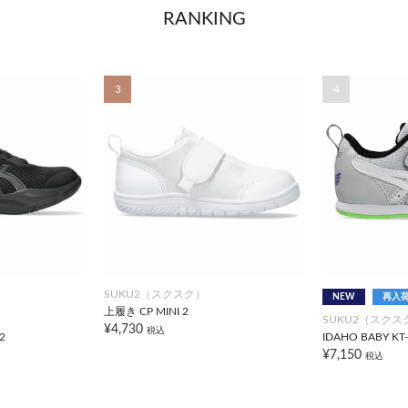
RANKING
3
4
SUKU2（スクスク）
NEW
再入
上履き CP MINI 2
SUKU2（スクス
¥4,730
税込
2
IDAHO BABY KT-
¥7,150
税込