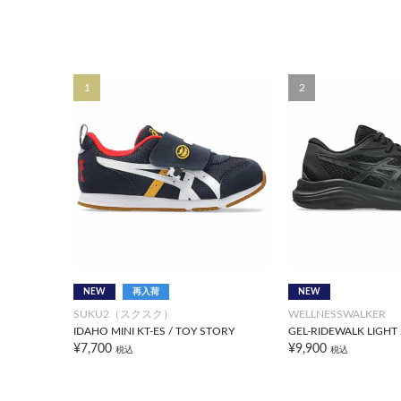
1
2
NEW
再入荷
NEW
SUKU2（スクスク）
WELLNESSWALKER
IDAHO MINI KT-ES / TOY STORY
GEL-RIDEWALK LIGHT 
¥7,700
¥9,900
税込
税込