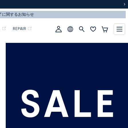
次
L
REPAIR