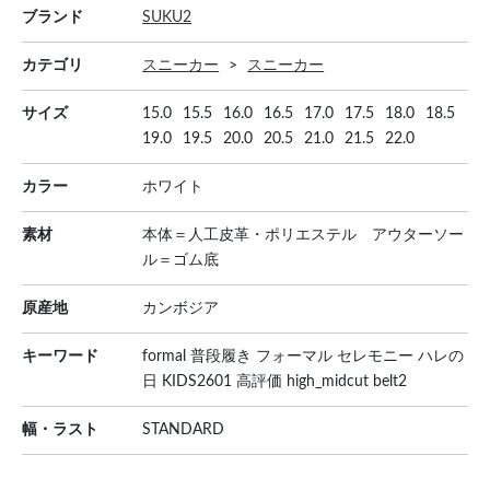
ブランド
SUKU2
カテゴリ
スニーカー
スニーカー
サイズ
15.0
15.5
16.0
16.5
17.0
17.5
18.0
18.5
19.0
19.5
20.0
20.5
21.0
21.5
22.0
カラー
ホワイト
素材
本体＝人工皮革・ポリエステル アウターソー
ル＝ゴム底
原産地
カンボジア
キーワード
formal 普段履き フォーマル セレモニー ハレの
日 KIDS2601 高評価 high_midcut belt2
幅・ラスト
STANDARD