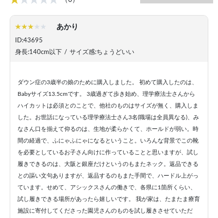
（0）
あかり
ID:43695
身長:140cm以下
/
サイズ感:ちょうどいい
ダウン症の3歳半の娘のために購入しました。 初めて購入したのは、
Babyサイズ13.5cmです。 3歳過ぎて歩き始め、理学療法士さんから
ハイカットは必須とのことで、他社のものはサイズが無く、購入しま
した。お世話になっている理学療法士さん3名(職場は全員異なる)、み
なさん口を揃えて仰るのは、生地が柔らかくて、ホールドが弱い。時
間の経過で、ふにゃふにゃになるということ。いろんな背景でこの靴
を必要としているお子さん向けに作っていることと思いますが、試し
履きできるのは、大阪と銀座だけというのもまたネック。返品できる
との謳い文句ありますが、返品するのもまた手間で、ハードル上がっ
ています。せめて、アシックスさんの働きで、各県に1箇所くらい、
試し履きできる場所があったら嬉しいです。 我が家は、たまたま療育
施設に寄付してくださった園児さんのものを試し履きさせていただ