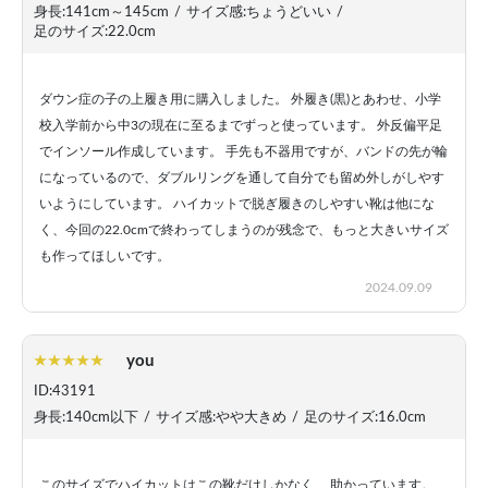
身長:141cm～145cm
/
サイズ感:ちょうどいい
/
足のサイズ:22.0cm
ダウン症の子の上履き用に購入しました。 外履き(黒)とあわせ、小学
校入学前から中3の現在に至るまでずっと使っています。 外反偏平足
でインソール作成しています。 手先も不器用ですが、バンドの先が輪
になっているので、ダブルリングを通して自分でも留め外しがしやす
いようにしています。 ハイカットで脱ぎ履きのしやすい靴は他にな
く、今回の22.0cmで終わってしまうのが残念で、もっと大きいサイズ
も作ってほしいです。
2024.09.09
you
ID:43191
身長:140cm以下
/
サイズ感:やや大きめ
/
足のサイズ:16.0cm
このサイズでハイカットはこの靴だけしかなく、 助かっています。