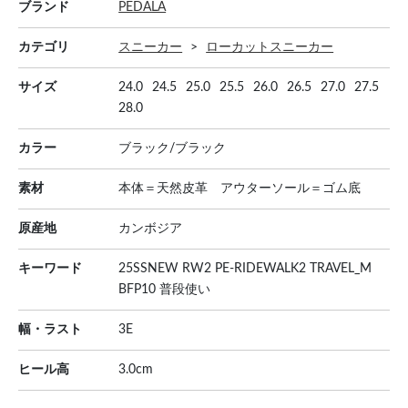
ブランド
PEDALA
カテゴリ
スニーカー
ローカットスニーカー
サイズ
24.0
24.5
25.0
25.5
26.0
26.5
27.0
27.5
28.0
カラー
ブラック/ブラック
素材
本体＝天然皮革 アウターソール＝ゴム底
原産地
カンボジア
キーワード
25SSNEW RW2 PE-RIDEWALK2 TRAVEL_M
BFP10 普段使い
幅・ラスト
3E
ヒール高
3.0cm