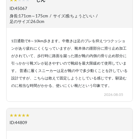
しん
ID:45067
身長:171cm～175cm
/
サイズ感:ちょうどいい
/
足のサイズ:26.0cm
1日通勤で8～10km歩きます。中敷きは足のブレを抑えつつクッショ
ンがあり疲れにくくなっていますが、靴本体の踵部分に滑り止め加工
がされていて、歩行時に路面を蹴った踵が靴の内側の滑り止め部分に
引っかかり靴ズレが起きやすいので靴紐を最大限緩めて使用していま
す。 普通に履くスニーカーは足が靴の中で多少動くことを許している
設計ですが、こちらは敢えて固定しようとしている感じです。馴染む
のに相当な時間がかかる、使いにくい靴だという印象です。
2026.08.05
ID:44809