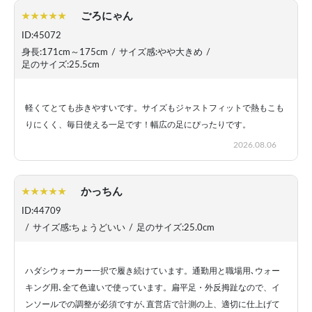
ごろにゃん
ID:45072
身長:171cm～175cm
/
サイズ感:やや大きめ
/
足のサイズ:25.5cm
軽くてとても歩きやすいです。サイズもジャストフィットで熱もこも
りにくく、毎日使える一足です！幅広の足にぴったりです。
2026.08.06
かっちん
ID:44709
/
サイズ感:ちょうどいい
/
足のサイズ:25.0cm
ハダシウォーカー一択で履き続けています。通勤用と職場用､ウォー
キング用､全て色違いで使っています。扁平足・外反拇趾なので、イ
ンソールでの調整が必須ですが､直営店で計測の上、適切に仕上げて