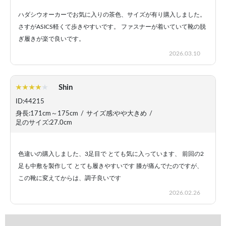
ハダシウオーカーでお気に入りの茶色、サイズが有り購入しました。
さすがASICS軽くて歩きやすいです。 ファスナーが着いていて靴の脱
ぎ履きが楽で良いです。
2026.03.10
Shin
ID:44215
身長:171cm～175cm
/
サイズ感:やや大きめ
/
足のサイズ:27.0cm
色違いの購入しました、3足目で とても気に入っています、 前回の2
足も中敷を製作して とても履きやすいです 膝が痛んでたのですが、
この靴に変えてからは、調子良いです
2026.02.26