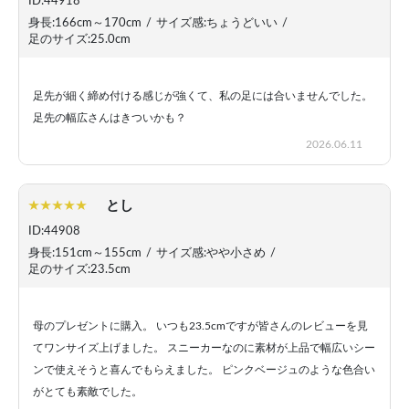
ID:44918
身長:166cm～170cm
/
サイズ感:ちょうどいい
/
足のサイズ:25.0cm
足先が細く締め付ける感じが強くて、私の足には合いませんでした。
足先の幅広さんはきついかも？
2026.06.11
とし
ID:44908
身長:151cm～155cm
/
サイズ感:やや小さめ
/
足のサイズ:23.5cm
母のプレゼントに購入。 いつも23.5cmですが皆さんのレビューを見
てワンサイズ上げました。 スニーカーなのに素材が上品で幅広いシー
ンで使えそうと喜んでもらえました。 ピンクベージュのような色合い
がとても素敵でした。