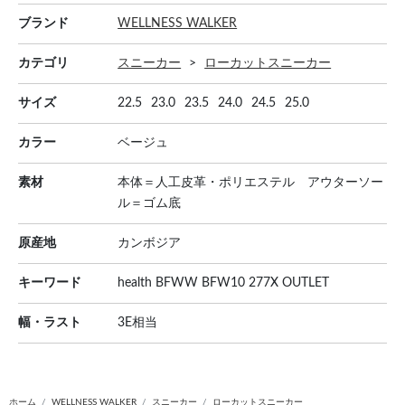
ブランド
WELLNESS WALKER
カテゴリ
スニーカー
ローカットスニーカー
サイズ
22.5
23.0
23.5
24.0
24.5
25.0
カラー
ベージュ
素材
本体＝人工皮革・ポリエステル アウターソー
ル＝ゴム底
原産地
カンボジア
キーワード
health BFWW BFW10 277X OUTLET
幅・ラスト
3E相当
ホーム
WELLNESS WALKER
スニーカー
ローカットスニーカー