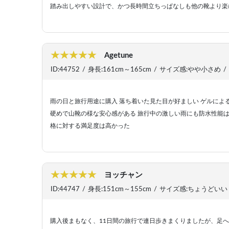
踏み出しやすい設計で、かつ長時間立ちっぱなしも他の靴より楽
Agetune
ID:44752
/
身長:161cm～165cm
/
サイズ感:やや小さめ
/
雨の日と旅行用途に購入 落ち着いた見た目が好ましい ゲルに
硬めで山靴の様な安心感がある 旅行中の激しい雨にも防水性能は
格に対する満足度は高かった
ヨッチャン
ID:44747
/
身長:151cm～155cm
/
サイズ感:ちょうどいい
購入後まもなく、11日間の旅行で連日歩きまくりましたが、足