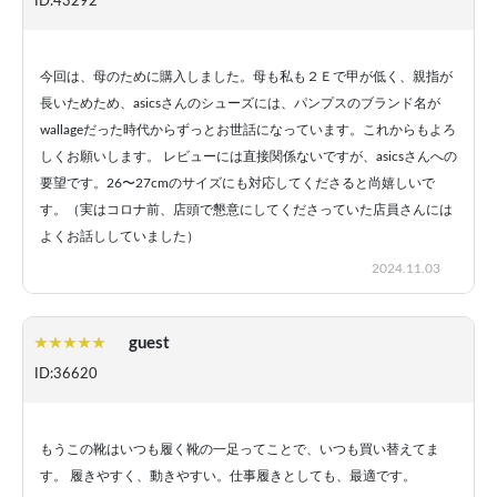
ID:43292
今回は、母のために購入しました。母も私も２Ｅで甲が低く、親指が
長いためため、asicsさんのシューズには、パンプスのブランド名が
wallageだった時代からずっとお世話になっています。これからもよろ
しくお願いします。 レビューには直接関係ないですが、asicsさんへの
要望です。26〜27cmのサイズにも対応してくださると尚嬉しいで
す。（実はコロナ前、店頭で懇意にしてくださっていた店員さんには
よくお話ししていました）
2024.11.03
guest
ID:36620
もうこの靴はいつも履く靴の一足ってことで、いつも買い替えてま
す。 履きやすく、動きやすい。仕事履きとしても、最適です。