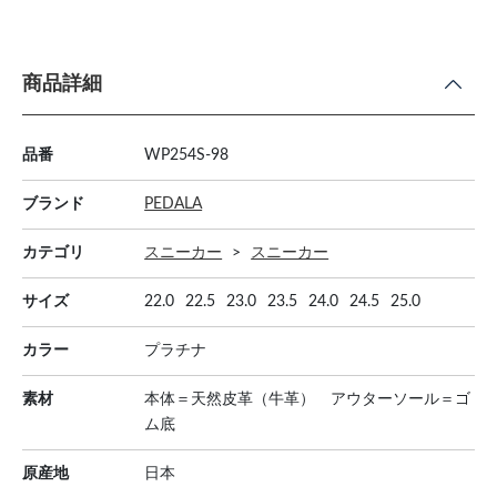
商品詳細
品番
WP254S-98
ブランド
PEDALA
カテゴリ
スニーカー
スニーカー
サイズ
22.0
22.5
23.0
23.5
24.0
24.5
25.0
カラー
プラチナ
素材
本体＝天然皮革（牛革） アウターソール＝ゴ
ム底
原産地
日本