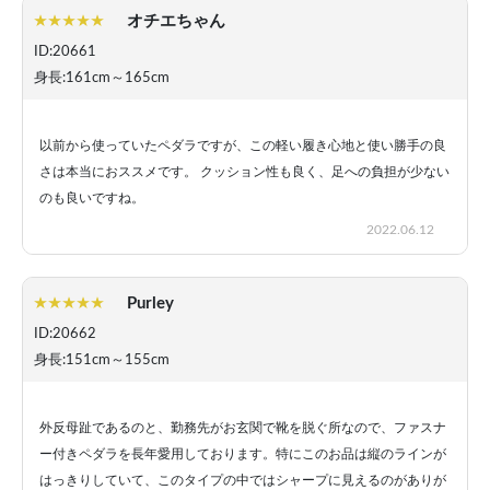
オチエちゃん
ID:20661
身長:161cm～165cm
以前から使っていたペダラですが、この軽い履き心地と使い勝手の良
さは本当におススメです。 クッション性も良く、足への負担が少ない
のも良いですね。
2022.06.12
Purley
ID:20662
身長:151cm～155cm
外反母趾であるのと、勤務先がお玄関で靴を脱ぐ所なので、ファスナ
ー付きペダラを長年愛用しております。特にこのお品は縦のラインが
はっきりしていて、このタイプの中ではシャープに見えるのがありが