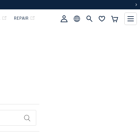
次
L
REPAIR