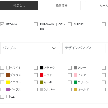
指定なし
通常価格
セー
PEDALA
RUNWALK ｜ GEL-
SUKU2
BIZ
ホワイト
ブラック
グレー
ブラウン
レッド
ピンク
イエロー
カーキ
グリーン
パープル
シルバー
ゴールド
ALL