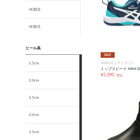
3E相当
19.5cm
4E相当
20.0cm
5E相当
20.5cm
ヒール高
SALE
STANDARD
SUKU2（スクスク）
1.5cm
21.0cm
トップスピード MINI-ZE
¥5,390
税込
NARROW
2.0cm
21.5cm
2.5cm
22.0cm
3.0cm
22.5cm
3.5cm
23.0cm