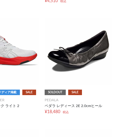
¥4,510
税込
メディア掲載
SALE
SOLDOUT
SALE
ER
PEDALA
ク ライト 2
ペダラ レディース 2E 2.0cmヒール
¥18,480
税込