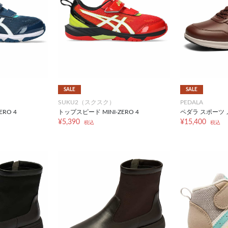
SALE
SALE
SUKU2（スクスク）
PEDALA
RO 4
トップスピード MINI-ZERO 4
ペダラ スポーツ 
¥5,390
¥15,400
税込
税込