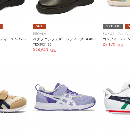
SALE
SOLDOUT
S
PEDALA
SUKU2（スクス
ディース GORE-
ペダラ コンフェザー レディース GORE-
コンフィ FIRST M
TEX防水 3E
¥5,170
税込
¥24,640
税込