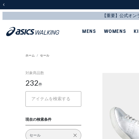
前の画像
MENS
WOMENS
K
ホーム
セール
対象商品数
232
件
現在の検索条件
セール