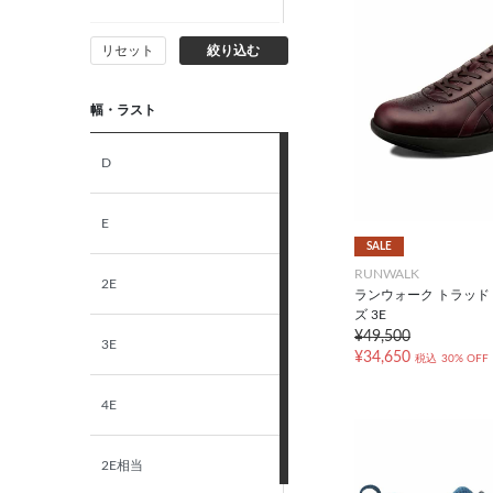
リセット
絞り込む
15.5cm
幅・ラスト
16.0cm
D
16.5cm
E
17.0cm
SALE
RUNWALK
2E
ランウォーク トラッド
17.5cm
ズ 3E
¥49,500
3E
18.0cm
¥34,650
税込
30% OFF
4E
18.5cm
2E相当
19.0cm