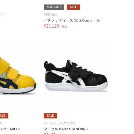
SOLDOUT
SALE
ク）
PEDALA
ペダラ レディース 3E 2.0cmヒール
¥21,120
税込
ALE
SALE
ク）
SUKU2（スクスク）
Y MS-MID 2
マイセル BABY STANDARD