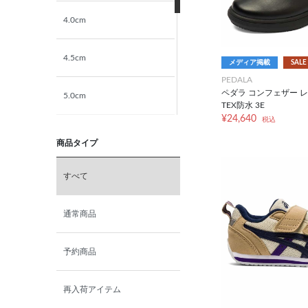
4.0cm
23.5cm
4.5cm
24.0cm
メディア掲載
SALE
PEDALA
ペダラ コンフェザー レ
5.0cm
24.5cm
TEX防水 3E
¥24,640
税込
5.5cm
25.0cm
商品タイプ
6.0cm
25.5cm
すべて
6.5cm
26.0cm
通常商品
7.0cm
26.5cm
予約商品
27.0cm
再入荷アイテム