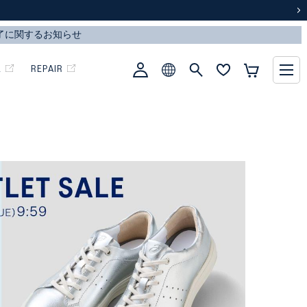
次
L
REPAIR