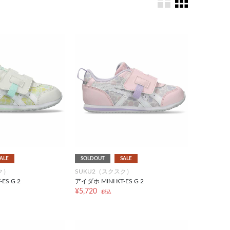
ALE
SOLDOUT
SALE
ク）
SUKU2（スクスク）
ES G 2
アイダホ MINI KT-ES G 2
¥5,720
税込