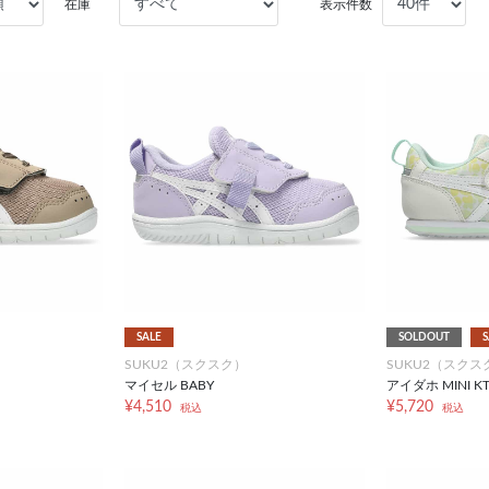
在庫
表示件数
SALE
SOLDOUT
S
SUKU2（スクスク）
SUKU2（スクス
マイセル BABY
アイダホ MINI KT-
¥4,510
¥5,720
税込
税込