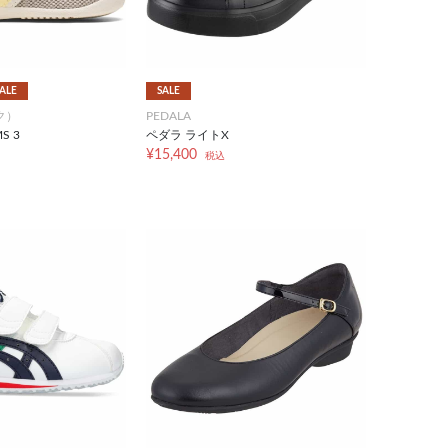
ALE
SALE
ク）
PEDALA
S 3
ペダラ ライトX
¥15,400
税込