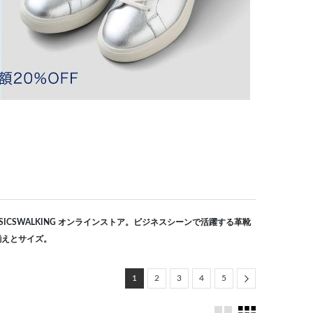
ICSWALKING オンラインストア。ビジネスシーンで活躍する革靴
揃えとサイズ。
Next
1
2
3
4
5