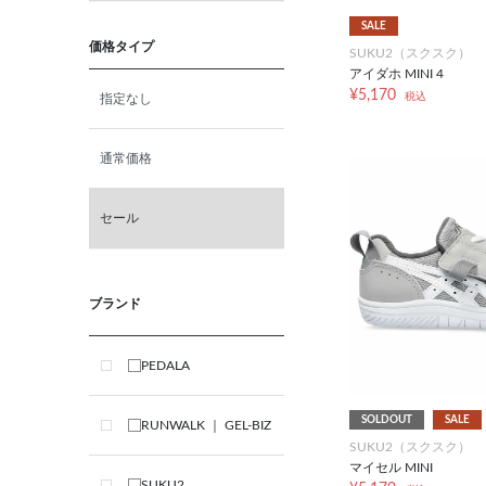
27.5cm
SALE
価格タイプ
SUKU2（スクスク）
アイダホ MINI 4
28.0cm
¥5,170
税込
指定なし
28.5cm
通常価格
29.0cm
セール
30.0cm
ブランド
S
PEDALA
M
SOLDOUT
SALE
RUNWALK ｜ GEL-BIZ
L
SUKU2（スクスク）
マイセル MINI
SUKU2